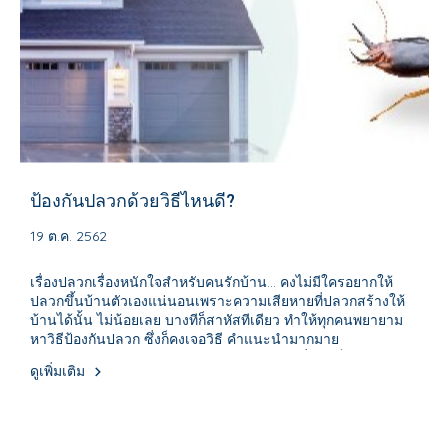
ป้องกันปลวกด้วยวิธีไหนดี?
19 ต.ค. 2562
เรื่องปลวกเรื่องหนักใจสำหรับคนรักบ้าน... คงไม่มีใครอยากให้
ปลวกขึ้นบ้านตัวเองแน่นอนเพราะความเสียหายที่ปลวกสร้างให้
บ้านได้นั้น ไม่น้อยเลย บางทีก็สาหัสทีเดียว ทำให้ทุกคนพยายาม
หาวิธีป้องกันปลวก ซึ่งก็คงเจอวิธี คำแนะนำมากมาย
ประสิทธิภาพ ความยุ่งยากมากน้อยต่างกันไป ซึ่งเราก็มีวิธีป้องกัน
ดูเพิ่มเติม
ปลวกมาแนะนำเช่นกัน ดังนี้ครับ