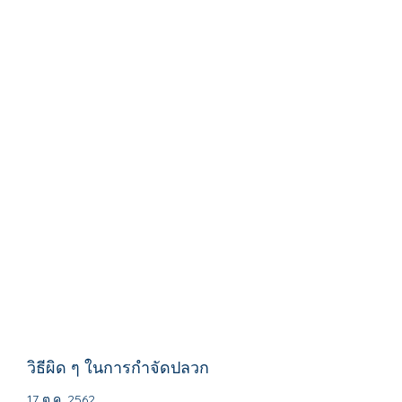
วิธีผิด ๆ ในการกำจัดปลวก
17 ต.ค. 2562