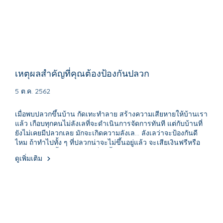
เหตุผลสำคัญที่คุณต้องป้องกันปลวก
5 ต.ค. 2562
เมื่อพบปลวกขึ้นบ้าน กัดเทะทำลาย สร้างความเสียหายให้บ้านเรา
แล้ว เกือบทุกคนไม่ลังเลที่จะดำเนินการจัดการทันที แต่กับบ้านที่
ยังไม่เคยมีปลวกเลย มักจะเกิดความลังเล... ลังเลว่าจะป้องกันดี
ไหม ถ้าทำไปทั้ง ๆ ที่ปลวกน่าจะไม่ขึ้นอยู่แล้ว จะเสียเงินฟรีหรือ
เปล่า? ปลวกขึ้นค่อยจัดการก็ได้มั้ง?
ดูเพิ่มเติม