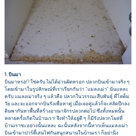
1. บินมา
บินมาหรอ!? ใช่ครับ ไม่ได้อ่านผิดหรอก ปลวกบินเข้ามาจริง ๆ
โดยเข้ามาในรูปลักษณ์ที่เราเรียกกันว่า “แมลงเม่า” นั่นแหละ
ครับ แมลงเม่าจริง ๆ แล้วคือ ปลวกในวรรณะสืบพันธุ์ ที่โตต็ม
วัย และจะออกจากบินรังเพื่อหาคู่ เมื่อเจอคู่แล้วก็จะสลัดปีกลง
ดินพากันหาพื้นที่สร้างอาณาจักรปลวกต่อไป ซึ่งทั้งหมดนั้น
หลายครั้งเกิดในบ้านเรา! จึงทำให้อยู่ดี ๆ ก็มีรังปลวกโผล่ที่
บ้านเราซะอย่างนั้นแหละ ฉะนั้นหลังจากนี้หากเห็นแมลงเม่า
บินเข้ามาปาร์ตี้เล่นไฟกันสนุกสนานในบ้านเรา ก็อย่านิ่ง