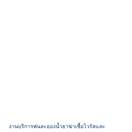
งานบริการพ่นละอองน้ำยาฆ่าเชื้อไวรัสและ