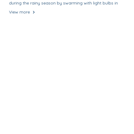
during the rainy season by swarming with light bulbs in
the house and falling to the floor
View more