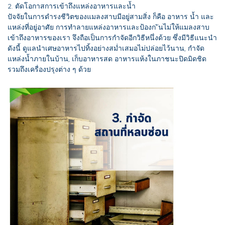
2. ตัดโอกาสการเข้าถึงแหล่งอาหารและน้ำ
ปัจจัยในการดำรงชีวิตของแมลงสาบมีอยู่สามสิ่ง ก็คือ อาหาร น้ำ และ
แหล่งที่อยู่อาศัย การทำลายแหล่งอาหารและป้องก ันไม่ให้แมลงสาบ
เข้าถึงอาหารของเรา จึงถือเป็นการกำจัดอีกวิธีหนึ่งด้วย ซึ่งมีวิธีแนะนำ
ดังนี้ ดูแลนำเศษอาหารไปทิ้งอย่างสม่ำเสมอไม่ปล่อยไว้นาน, กำจัด
แหล่งน้ำภายในบ้าน, เก็บอาหารสด อาหารแห้งในภาชนะปิดมิดชิด
รวมถึงเครื่องปรุงต่าง ๆ ด้วย