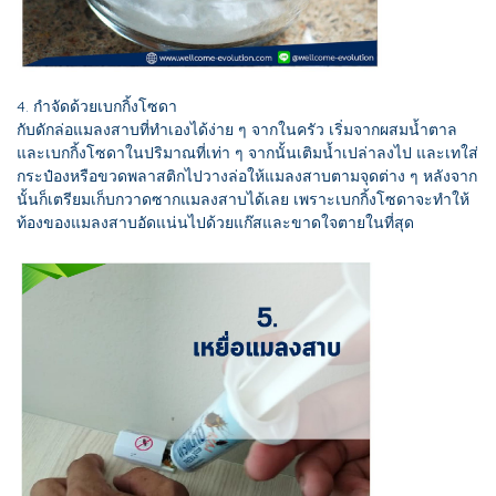
4. กำจัดด้วยเบกกิ้งโซดา
กับดักล่อแมลงสาบที่ทำเองได้ง่าย ๆ จากในครัว เริ่มจากผสมน้ำตาล
และเบกกิ้งโซดาในปริมาณที่เท่า ๆ จากนั้นเติมน้ำเปล่าลงไป และเทใส่
กระป๋องหรือขวดพลาสติกไปวางล่อให้แมลงสาบตามจุดต่าง ๆ หลังจาก
นั้นก็เตรียมเก็บกวาดซากแมลงสาบได้เลย เพราะเบกกิ้งโซดาจะทำให้
ท้องของแมลงสาบอัดแน่นไปด้วยแก๊สและขาดใจตายในที่สุด