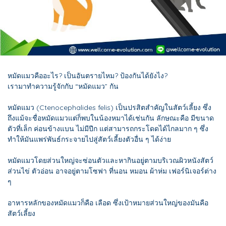
หมัดแมวคืออะไร? เป็นอันตรายไหม? ป้องกันได้ยังไง?
เรามาทำความรู้จักกับ “หมัดแมว” กัน
หมัดแมว (Ctenocephalides felis) เป็นปรสิตสำคัญในสัตว์เลี้ยง ซึ่ง
ถึงแม้จะชื่อหมัดแมวแต่ก็พบในน้องหมาได้เช่นกัน ลักษณะคือ มีขนาด
ตัวที่เล็ก ค่อนข้างแบน ไม่มีปีก แต่สามารถกระโดดได้ไกลมาก ๆ ซึ่ง
ทำให้มันแพร่พันธ์กระจายไปสู่สัตว์เลี้ยงตัวอื่น ๆ ได้ง่าย
หมัดแมวโดยส่วนใหญ่จะซ่อนตัวและหากินอยู่ตามบริเวณผิวหนังสัตว์
ส่วนไข่ ตัวอ่อน อาจอยู่ตามโซฟา ที่นอน หมอน ผ้าห่ม เฟอร์นิเจอร์ต่าง
ๆ
อาหารหลักของหมัดแมวก็คือ เลือด ซึ่งเป้าหมายส่วนใหญ่ของมันคือ
สัตว์เลี้ยง