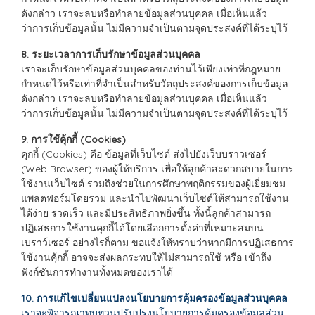
ดังกล่าว เราจะลบหรือทำลายข้อมูลส่วนบุคคล เมื่อเห็นแล้ว
ว่าการเก็บข้อมูลนั้น ไม่มีความจำเป็นตามจุดประสงค์ที่ได้ระบุไว้
8. ระยะเวลาการเก็บรักษาข้อมูลส่วนบุคคล
เราจะเก็บรักษาข้อมูลส่วนบุคคลของท่านไว้เพียงเท่าที่กฎหมาย
กำหนดไว้หรือเท่าที่จำเป็นสำหรับวัตถุประสงค์ของการเก็บข้อมูล
ดังกล่าว เราจะลบหรือทำลายข้อมูลส่วนบุคคล เมื่อเห็นแล้ว
ว่าการเก็บข้อมูลนั้น ไม่มีความจำเป็นตามจุดประสงค์ที่ได้ระบุไว้
9. การใช้คุ้กกี้ (Cookies)
คุกกี้ (Cookies) คือ ข้อมูลที่เว็บไซต์ ส่งไปยังเว็บบราวเซอร์
(Web Browser) ของผู้ให้บริการ เพื่อให้ลูกค้าสะดวกสบายในการ
ใช้งานเว็บไซต์ รวมถึงช่วยในการศึกษาพฤติกรรมของผู้เยี่ยมชม
แพลตฟอร์มโดยรวม และนำไปพัฒนาเว็บไซต์ให้สามารถใช้งาน
ได้ง่าย รวดเร็ว และมีประสิทธิภาพยิ่งขึ้น ทั้งนี้ลูกค้าสามารถ
ปฏิเสธการใช้งานคุกกี้ได้โดยเลือกการตั้งค่าที่เหมาะสมบน
เบราว์เซอร์ อย่างไรก็ตาม ขอแจ้งให้ทราบว่าหากมีการปฏิเสธการ
ใช้งานคุ้กกี้ อาจจะส่งผลกระทบให้ไม่สามารถใช้ หรือ เข้าถึง
ฟังก์ชันการทำงานทั้งหมดของเราได้
10. การแก้ไขเปลี่ยนแปลงนโยบายการคุ้มครองข้อมูลส่วนบุคคล
เราจะพิจารณาทบทวนปรับปรุงนโยบายการคุ้มครองข้อมูลส่วน