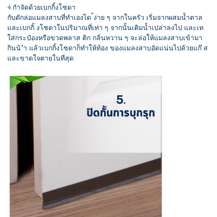
4.กำจัดด้วยเบกกิ้งโซดา
กับดักล่อแมลงสาบที่ทำเองได ้ง่าย ๆ จากในครัว เริ่มจากผสมน้ำตาล
และเบกกิ้ งโซดาในปริมาณที่เท่า ๆ จากนั้นเติมน้ำเปล่าลงไป และเท
ใส่กระป๋องหรือขวดพลาส ติก กลิ่นหวาน ๆ จะล่อให้แมลงสาบเข้ามา
กินน้ ำ แล้วเบกกิ้งโซดาก็ทำให้ท้อง ของแมลงสาบอัดแน่นไปด้วยแก๊ ส
และขาดใจตายในที่สุด