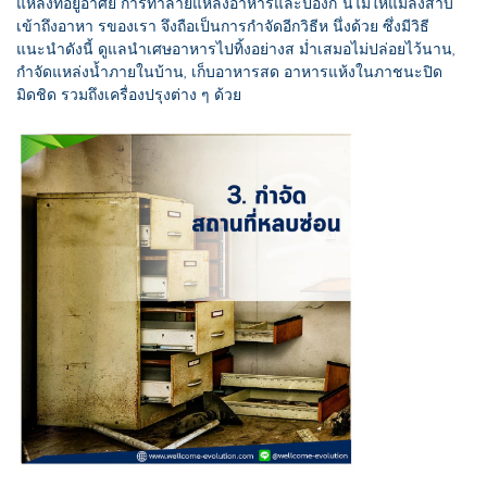
แหล่งที่อยู่อาศัย การทำลายแหล่งอาหารและป้องก ันไม่ให้แมลงสาบ
เข้าถึงอาหา รของเรา จึงถือเป็นการกำจัดอีกวิธีห นึ่งด้วย ซึ่งมีวิธี
แนะนำดังนี้ ดูแลนำเศษอาหารไปทิ้งอย่างส ม่ำเสมอไม่ปล่อยไว้นาน,
กำจัดแหล่งน้ำภายในบ้าน, เก็บอาหารสด อาหารแห้งในภาชนะปิด
มิดชิด รวมถึงเครื่องปรุงต่าง ๆ ด้วย